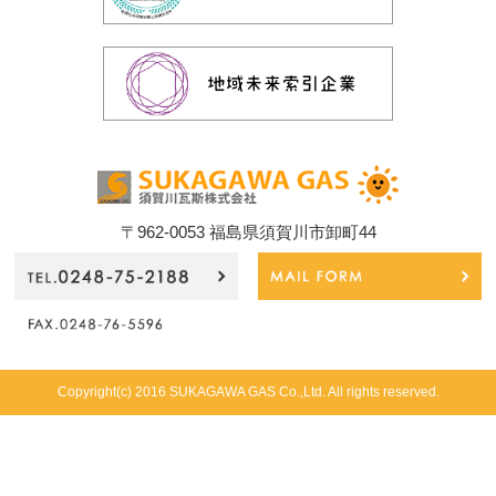
〒962-0053 福島県須賀川市卸町44
Copyright(c) 2016 SUKAGAWA GAS Co.,Ltd. All rights reserved.