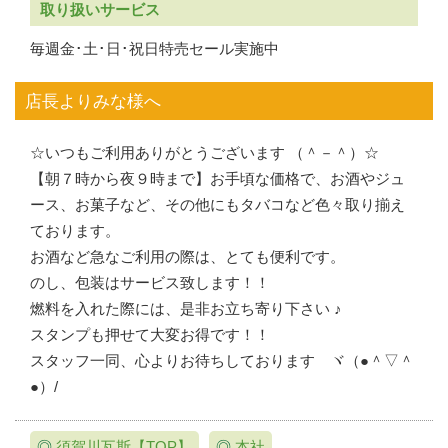
取り扱いサービス
毎週金･土･日･祝日特売セール実施中
店長よりみな様へ
☆いつもご利用ありがとうございます （＾－＾）☆
【朝７時から夜９時まで】お手頃な価格で、お酒やジュ
ース、お菓子など、その他にもタバコなど色々取り揃え
ております。
お酒など急なご利用の際は、とても便利です。
のし、包装はサービス致します！！
燃料を入れた際には、是非お立ち寄り下さい ♪
スタンプも押せて大変お得です！！
スタッフ一同、心よりお待ちしております ヾ（●＾▽＾
●）/
◎
須賀川瓦斯【TOP】
◎
本社