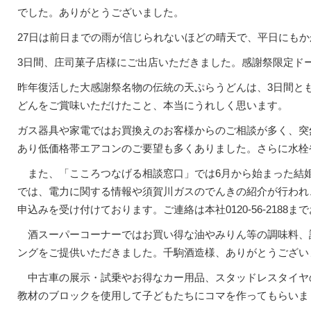
でした。ありがとうございました。
27日は前日までの雨が信じられないほどの晴天で、平日にも
3日間、庄司菓子店様にご出店いただきました。感謝祭限定ド
昨年復活した大感謝祭名物の伝統の天ぷらうどんは、3日間と
どんをご賞味いただけたこと、本当にうれしく思います。
ガス器具や家電ではお買換えのお客様からのご相談が多く、突
あり低価格帯エアコンのご要望も多くありました。さらに水栓
また、「こころつなげる相談窓口」では6月から始まった結婚
では、電力に関する情報や須賀川ガスのでんきの紹介が行われ
申込みを受け付けております。ご連絡は本社0120-56-2188
酒スーパーコーナーではお買い得な油やみりん等の調味料、話
ングをご提供いただきました。千駒酒造様、ありがとうござい
中古車の展示・試乗やお得なカー用品、スタッドレスタイヤ
教材のブロックを使用して子どもたちにコマを作ってもらいま