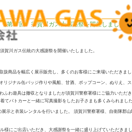
【第57回 須賀川ガス大感謝祭を開催しました】
7回 須賀川ガス伝統の大感謝祭を開催いたしました。
取扱商品を幅広く展示販売し、多くのお客様にご来場いただきまし
オリジナル缶バッジ作りや風船、甘酒、ポップコーン、ぬりえ、ス
わふわ遊具は撤収となりましたが須賀川警察署様にご協力いただき、1
を着てパトカーと一緒に写真撮影をしたお子さまも多くみられまし
両の展示と衣装レンタルを行いました。 須賀川警察署様、自衛隊郡
マイル様にご出店いただき、大感謝祭を一緒に盛り上げていただき