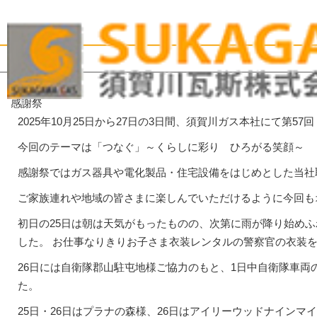
感謝祭
2025年10月25日から27日の3日間、須賀川ガス本社にて第5
今回のテーマは「つなぐ」～くらしに彩り ひろがる笑顔～
感謝祭ではガス器具や電化製品・住宅設備をはじめとした当社
ご家族連れや地域の皆さまに楽しんでいただけるように今回も
初日の25日は朝は天気がもったものの、次第に雨が降り始めふ
した。 お仕事なりきりお子さま衣装レンタルの警察官の衣装
26日には自衛隊郡山駐屯地様ご協力のもと、1日中自衛隊車
た。
25日・26日はプラナの森様、26日はアイリーウッドナイン