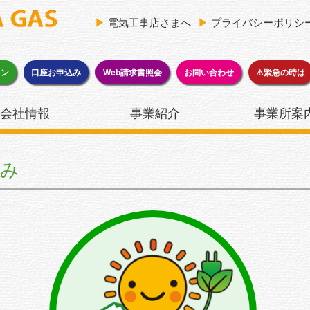
▶
電気工事店さまへ
▶
プライバシーポリシ
ョン
口座お申込み
Web請求書照会
お問い合わせ
⚠緊急の時は
会社情報
事業紹介
事業所案
込み