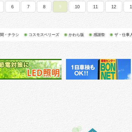
6
7
8
9
10
11
12
1
新聞・チラシ
コスモスベリーズ
かわら版
感謝祭
ザ・仕事