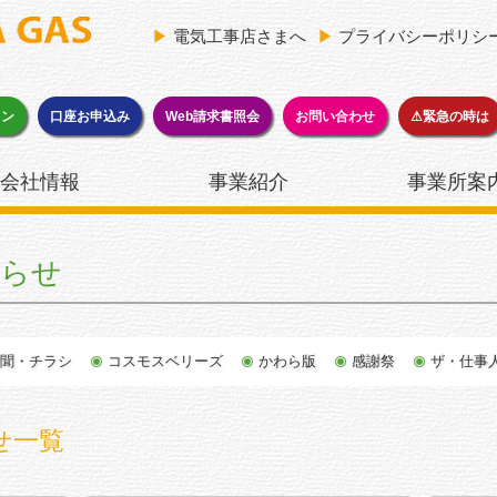
▶
電気工事店さまへ
▶
プライバシーポリシ
ョン
口座お申込み
Web請求書照会
お問い合わせ
⚠緊急の時は
会社情報
事業紹介
事業所案
知らせ
新聞・チラシ
コスモスベリーズ
かわら版
感謝祭
ザ・仕事
せ一覧