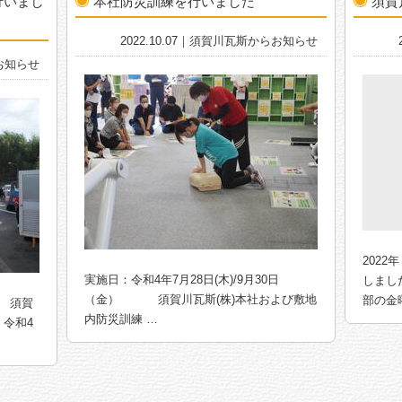
行いまし
本社防災訓練を行いました
須賀
2022.10.07｜須賀川瓦斯からお知らせ
らお知らせ
202
実施日：令和4年7月28日(木)/9月30日
しまし
（金） 須賀川瓦斯(株)本社および敷地
部の金
 須賀
内防災訓練 …
 令和4