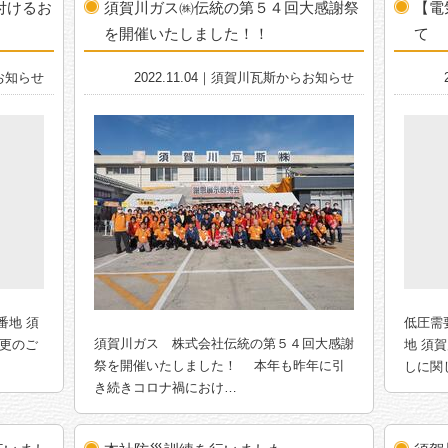
付けるお
須賀川ガス㈱伝統の第５４回大感謝祭
【電
を開催いたしました！！
て
らお知らせ
2022.11.04｜須賀川瓦斯からお知らせ
番地 須
低圧需要
須賀川ガス 株式会社伝統の第５４回大感謝
変更のご
地 須
祭を開催いたしました！ 本年も昨年に引
しに関
き続きコロナ禍におけ…