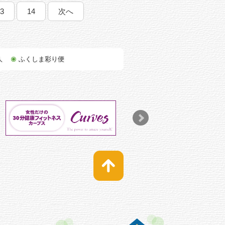
3
14
次へ
人
ふくしま彩り便