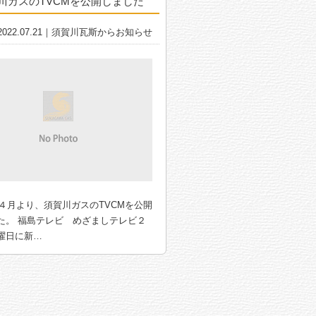
川ガスのTVCMを公開しました
2022.07.21｜須賀川瓦斯からお知らせ
2年４月より、須賀川ガスのTVCMを公開
た。 福島テレビ めざましテレビ２
曜日に新…